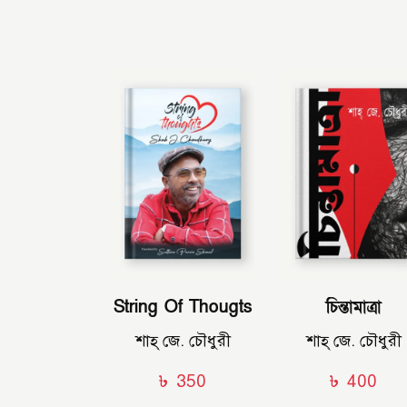
String Of Thougts
চিন্তামাত্রা
শাহ্‌ জে. চৌধুরী
শাহ্‌ জে. চৌধুরী
৳
350
৳
400