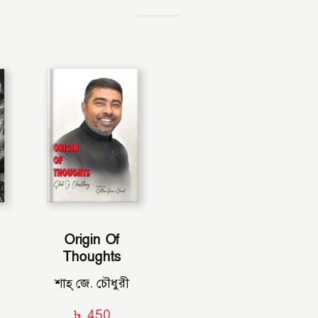
Origin Of
Thoughts
শাহ্‌ জে. চৌধুরী
৳
450