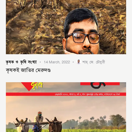
কৃষক ও কৃষি সংখ্যা
14 March, 2022
শাহ্‌ জে. চৌধুরী
কৃষকই জাতির মেরুদণ্ড