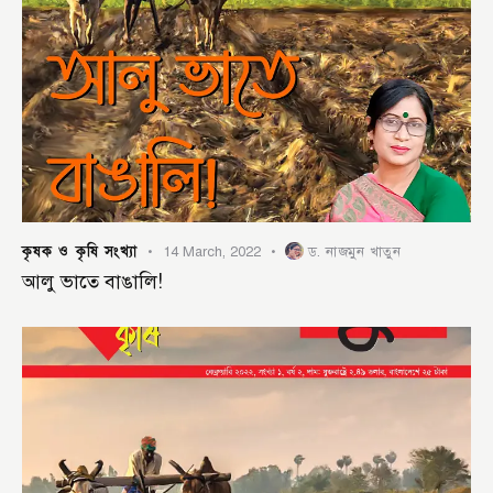
কৃষক ও কৃষি সংখ্যা
14 March, 2022
ড. নাজমুন খাতুন
আলু ভাতে বাঙালি!