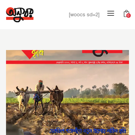
[woocs sd=2]
0