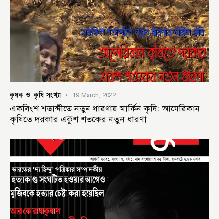
কৃষক ও কৃষি সংখ্যা
19 March, 2022
একবিংশ শতাব্দীতে নতুন ধারণায় মার্কিন কৃষি: আমেরিকান
কৃষিতে দরকার একুশ শতকের নতুন ধারণা