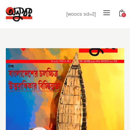
[woocs sd=2]
0