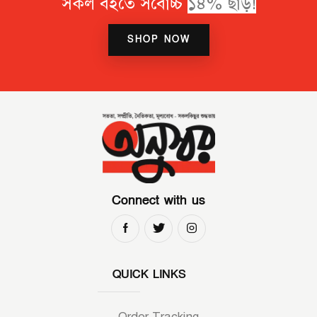
সকল বইতে সর্বোচ্চ
১
৪
%
ছ
ড়
!
SHOP NOW
Connect with us
QUICK LINKS
Order Tracking