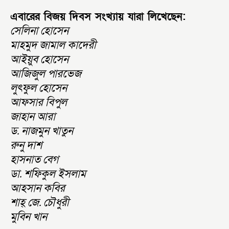
এবারের বিজয় দিবস সংখ্যায় যারা লিখেছেন:
সেলিনা হোসেন
মাহমুদ জামাল কাদেরী
আইয়ুব হোসেন
আজিজুল পারভেজ
লুৎফুল হোসেন
আফসার বিপুল
জাহান আরা
ড. নাজমুন খাতুন
রুনু দাশ
হাসনাত বেগ
ডা. শফিকুল ইসলাম
আহসান কবির
শাহ্ জে. চৌধুরী
মুবিন খান