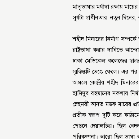
মাতৃভাষার মর্যাদা রক্ষায় মায়
সূর্যটা স্বাধীনতার, নতুন দিন
শহীদ মিনারের নির্মাণ সম্পর্ক
রাষ্ট্রভাষা করার দাবিতে আন
ঢাকা মেডিকেল কলেজের ছাত্ররা 
স্মৃস্তিম্ভটি ভেঙে ফেলে। এর পর
আমলে কেন্দ্রীয় শহীদ মিনারের বর
হামিদুর রহমানের নকশায় নির্ম
স্নেহময়ী আনত মস্তক মায়ের প্র
প্রতীক স্বরূপ দুটি করে কাঠাম
পেছনে দেয়ালচিত্র। ছিল বেদ
পরিকল্পনা। আরো ছিল ভাষা 