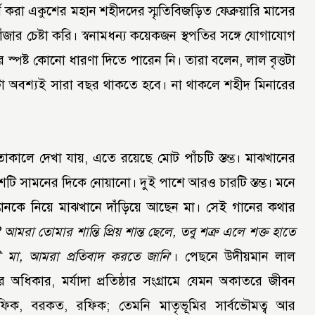
গ করা একুশের মহান শহীদদের স্মৃতিবিজড়িত ফেব্রুয়ারি মাসের
খোঁজার চেষ্টা করি। স্বনামধন্য কয়েকজন স্থপতির সঙ্গে যোগাযোগ
স্পষ্ট কোনো ধারণা দিতে পারেন নি। তারা বলেন, লাল বৃত্তটা
া অবশ্যই সারা বছর থাকতে হবে। না থাকলে শহীদ মিনারের
কালে দেখা যায়, এতে রয়েছে মোট পাঁচটি স্তম্ভ। মাঝখানের
অংশটি সামনের দিকে নোয়ানো। দুই পাশে আরও চারটি স্তম্ভ। মনে
 সন্তানকে নিয়ে মাঝখানে দাঁড়িয়ে আছেন মা। সেই গানের কথার
া তোমার শান্তি প্রিয় শান্ত ছেলে, তবু শত্রু এলে শক্ত হাতে
মা, আমরা প্রতিবাদ করতে জানি
’। পেছনে উদীয়মান লাল
ার অধিকার, মর্যাদা প্রতিষ্ঠার সংগ্রামে যেমন অকাতরে জীবন
শফিক, বরকত, রফিক; তেমনি মাতৃভূমির সার্বভৌমত্ব আর