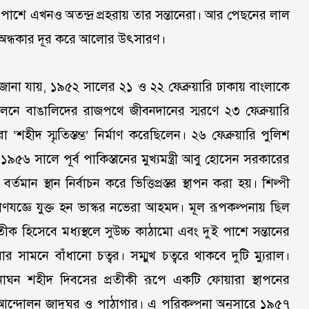
ের পাশে এখনও অতন্দ্র প্রহরায় তার সন্তানেরা। আর পেছনের লাল
ের, অন্ধকার দূর করে আলোর উৎসারণ।
ে জানা যায়, ১৯৫২ সালের ২১ ও ২২ ফেব্রুয়ারি ঢাকায় বাংলাকে
্দোলনে বাঙালিদের রাজপথে জীবনদানের স্মরণে ২৩ ফেব্রুয়ারি
‘শহীদ স্মৃতিস্তম্ভ’ নির্মাণ করেছিলেন। ২৬ ফেব্রুয়ারি পুলিশ
 ১৯৫৬ সালে পূর্ব পাকিস্তানের মুখ্যমন্ত্রী আবু হোসেন সরকারের
্তমান স্থান নির্বাচন করে ভিত্তিপ্রস্তর স্থাপন করা হয়। শিল্পী
াণযজ্ঞে যুক্ত হন ভাস্কর নভেরা আহমদ। মূল রূপকল্পনায় ছিল
তীক হিসেবে মধ্যস্থলে সুউচ্চ কাঠামো এবং দুই পাশে সন্তানের
োর সামনে বাঁধানো চত্বর। সম্মুখ চত্বরে থাকবে দুটি ম্যুরাল।
নাঘন শহীদ দিবসের প্রতীকী রূপে একটি ফোয়ারা স্থাপনের
আন্দোলন জাদুঘর ও পাঠাগার। এ পরিকল্পনা অনুসারে ১৯৫৭