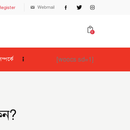
Webmail
Register
0
[woocs sd=1]
্পর্কে
কেন?