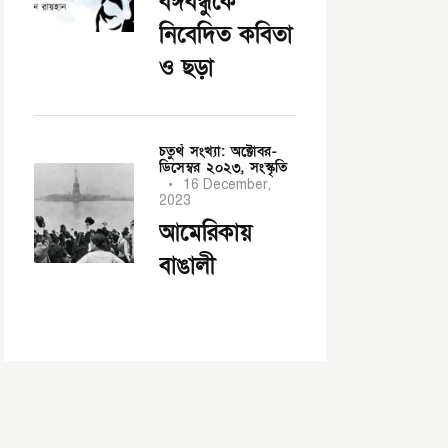
বঙ্গবন্ধুকে
নিবেদিত কবিতা
ও ছড়া
চতুর্থ সংখ্যা: অক্টোবর-
ডিসেম্বর ২০২৩,
সংস্কৃতি
16 December,
2023
আমেরিকায়
বাঙালী