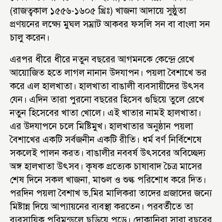
(রাজত্বকাল ১৫৫৬-১৬০৫ খ্রিঃ) খাজনা আদায়ে সুষ্ঠুতা
প্রণয়নের লক্ষ্যে মুঘল সম্রাট আকবর ফসলি সন বা বাংলা সন
চালু করেন।
এরপর ধীরে ধীরে নতুন বছরের আগমনকে কেন্দ্রে রেখে
আয়োজিত হতে লাগল নানান উদযাপন। পয়লা বৈশাখে ভর
করে এল হালখাতা। হালখাতা বাঙালী ব্যবসায়ীদের উৎসব
যেন। এদিন তারা পুরনো বছরের হিসেব গুছিয়ে তুলে রেখে
নতুন হিসেবের খাতা খোলে। এই খাতার নামই হালখাতা।
এর উদযাপনে চলে মিষ্টিমুখ। হালখাতার অনুষ্ঠান পয়লা
বৈশাখের একটি সর্বজনীন একটি রীতি। ধর্ম বর্ণ নির্বিশেষে
সকলেই পালন করত। বাঙালীর নববর্ষ উৎসবের অবিচ্ছেদ্য
অঙ্গ হালখাতা উৎসব। কৃষক প্রত্যেক চাষাবাদ চৈত্র মাসের
শেষ দিনে সকল খাজনা, মাশুল ও শুল্ক পরিশোধ করে দিত।
পরদিন পয়লা বৈশাখ ভ‚মির মালিকরা তাদের প্রজাদের জন্যে
মিষ্টান্ন দিয়ে আপ্যায়নের ব্যবস্থা করতেন। পরবর্তীতে তা
ব্যবসায়িক পরিমন্ডলে ছড়িয়ে পড়ে। দোকানিরা সারা বছরের