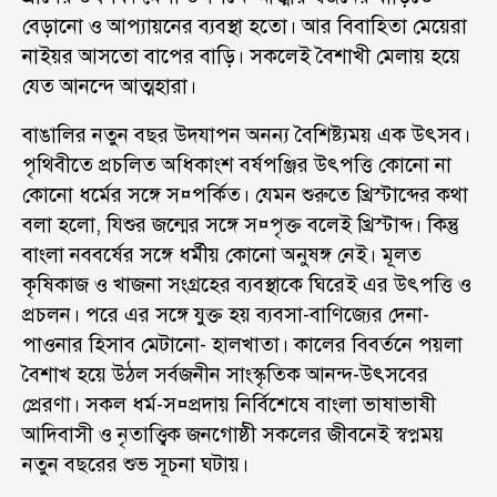
বেড়ানো ও আপ্যায়নের ব্যবস্থা হতো। আর বিবাহিতা মেয়েরা
নাইয়র আসতো বাপের বাড়ি। সকলেই বৈশাখী মেলায় হয়ে
যেত আনন্দে আত্মহারা।
বাঙালির নতুন বছর উদযাপন অনন্য বৈশিষ্ট্যময় এক উৎসব।
পৃথিবীতে প্রচলিত অধিকাংশ বর্ষপঞ্জির উৎপত্তি কোনো না
কোনো ধর্মের সঙ্গে স¤পর্কিত। যেমন শুরুতে খ্রিস্টাব্দের কথা
বলা হলো, যিশুর জন্মের সঙ্গে স¤পৃক্ত বলেই খ্রিস্টাব্দ। কিন্তু
বাংলা নববর্ষের সঙ্গে ধর্মীয় কোনো অনুষঙ্গ নেই। মূলত
কৃষিকাজ ও খাজনা সংগ্রহের ব্যবস্থাকে ঘিরেই এর উৎপত্তি ও
প্রচলন। পরে এর সঙ্গে যুক্ত হয় ব্যবসা-বাণিজ্যের দেনা-
পাওনার হিসাব মেটানো- হালখাতা। কালের বিবর্তনে পয়লা
বৈশাখ হয়ে উঠল সর্বজনীন সাংস্কৃতিক আনন্দ-উৎসবের
প্রেরণা। সকল ধর্ম-স¤প্রদায় নির্বিশেষে বাংলা ভাষাভাষী
আদিবাসী ও নৃতাত্ত্বিক জনগোষ্ঠী সকলের জীবনেই স্বপ্নময়
নতুন বছরের শুভ সূচনা ঘটায়।