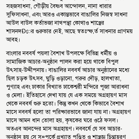
সহজসাধনা, গৌড়ীয় বৈষ্ণব আন্দোলন, নানা ধারার
সুফিসাধনা, এবং আরও একান্তভাবে বাঙালির নিজস্ব সাধনা
আউল বাউল কর্তাভজা নাথপন্থা কোথাও শাস্ত্রের
শাসনদÐের গুরুভার নেই, আছে স্বতঃস্ফ‚র্ত সাধনার প্রাণময়
আবহ।
বাংলার নববর্ষ পয়লা বৈশাখ উপলক্ষে বিভিন্ন ধর্মীয় ও
সামাজিক আচার-অনুষ্ঠান পালন করা হয়ে থাকে বিপুল
উৎসাহ-উদ্দীপনায়। বাঙালির নববর্ষ আচার অনুষ্ঠানের মধ্যে
ছিল চড়ক উৎসব, ঘুড়ি ওড়ানো, গরুর দৌড়, হালখাতা,
পুণ্যাহ এবং ঢাকার বিখ্যাত ঢাকেশ্বরী মন্দিরে পূজা আরাধনা
ও মেলা। ইতিহাসে দেখা যায় যে এক সময়ে অগ্রহায়ণ মাস
থেকে নববর্ষ শুরু হতো। কিন্তু কখন থেকে কিভাবে বৈশাখ
মাসে নববর্ষ হলো তা পরিষ্কারভাবে জানা যায় না। অগ্রহায়ণ
মাসে আমন ধান তোলা হয়, কৃষকের ঘরে ওঠে ফসল।
অতএব আনন্দের মাস অগ্রহায়ণ। নববর্ষে যে সব আচার-
অনুষ্ঠান হয় সে স¤পর্কে প্রখ্যাত পণ্ডিত ও শাস্ত্রজ্ঞ চিন্তাহরণ