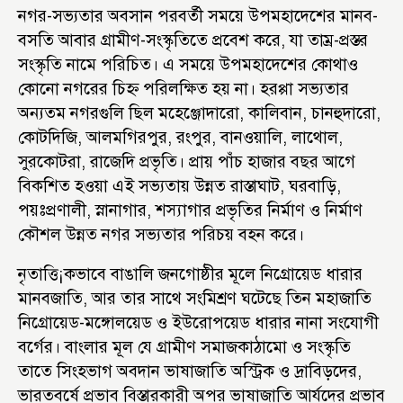
নগর-সভ্যতার অবসান পরবর্তী সময়ে উপমহাদেশের মানব-
বসতি আবার গ্রামীণ-সংস্কৃতিতে প্রবেশ করে, যা তাম্র-প্রস্তর
সংস্কৃতি নামে পরিচিত। এ সময়ে উপমহাদেশের কোথাও
কোনো নগরের চিহ্ন পরিলক্ষিত হয় না। হরপ্পা সভ্যতার
অন্যতম নগরগুলি ছিল মহেঞ্জোদারো, কালিবান, চানহুদারো,
কোটদিজি, আলমগিরপুর, রংপুর, বানওয়ালি, লাথোল,
সুরকোটরা, রাজেদি প্রভৃতি। প্রায় পাঁচ হাজার বছর আগে
বিকশিত হওয়া এই সভ্যতায় উন্নত রাস্তাঘাট, ঘরবাড়ি,
পয়ঃপ্রণালী, স্নানাগার, শস্যাগার প্রভৃতির নির্মাণ ও নির্মাণ
কৌশল উন্নত নগর সভ্যতার পরিচয় বহন করে।
নৃতাত্তি¡কভাবে বাঙালি জনগোষ্ঠীর মূলে নিগ্রোয়েড ধারার
মানবজাতি, আর তার সাথে সংমিশ্রণ ঘটেছে তিন মহাজাতি
নিগ্রোয়েড-মঙ্গোলয়েড ও ইউরোপয়েড ধারার নানা সংযোগী
বর্গের। বাংলার মূল যে গ্রামীণ সমাজকাঠামো ও সংস্কৃতি
তাতে সিংহভাগ অবদান ভাষাজাতি অস্ট্রিক ও দ্রাবিড়দের,
ভারতবর্ষে প্রভাব বিস্তারকারী অপর ভাষাজাতি আর্যদের প্রভাব