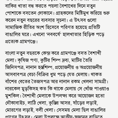
বাকির খাতা বন্ধ করতে পয়লা বৈশাখের দিনে নতুন
পোশাকে বসতেন দোকানে। গ্রাহকদের মিষ্টিমুখ করিয়ে শুরু
করেন নতুন বছরের ব্যবসার সূচনা। এ উৎসব গুলো
সামাজিক রীতির অংশ হিসেবে পরিণত হয়েছে প্রতিটি
বাঙালির ঘরে। এখনো ‘নববর্ষে’ হালখাতার হিড়িক পড়ে
প্রত্যেক গ্রামগঞ্জে।
বাংলা নতুন বছরকে কেন্দ্র করে গ্রামগঞ্জে বসত বৈশাখী
মেলা। কৃষিজ পণ্য, কুটির শিল্প দ্রব্য, মাটির তৈরি
জিনিসপত্র, নানান হস্তশিল্প, প্রয়োজনীয় ও অপ্রয়োজনীয়
আসবাবপত্র বেচা-বিক্রির ধুম পড়ে যেত মেলায়। থাকত
বাঁশের বেতের তৈজসপত্র আর নানান রকম খেলনা সামগ্রী।
নারকেল মুড়কিসহ কত কি থাকে মেলায় সে খোঁজ পাওয়াও
মুশকিল। বৈশাখী মেলাকে উপলক্ষ্য করে আয়োজন হতো
নৌকাবাইচ, লাঠি খেলা, কুস্তির আসর, ষাঁড়ের লড়াই,
মোরগের লড়াই, বলী খেলা। সেসময় মেলা ছিল বাঙালির
প্রাণের উৎসব। মেলা উপলক্ষে আত্মীয়-স্বজনের বাড়িতে