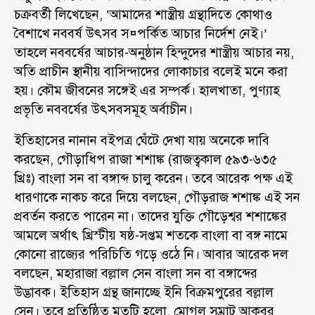
চক্রবর্তী লিখেছেন, ‘আমাদের শাস্ত্রীয় গ্রন্থাদিতে কোথাও
বৈশাখে নববর্ষ উৎসব স¤পর্কিত আচার নির্দেশ নেই।’
তাহলে নববর্ষের আচার-অনুষ্ঠান হিন্দুদের শাস্ত্রীয় আচার নয়,
অতি প্রাচীন স্থানীয় বাসিন্দাদের লোকাচার বলেই মনে করা
হয়। কৌম জীবনের সঙ্গেই এর সম্পর্ক। হালখাতা, পুণ্যাহ
প্রভৃতি নববর্ষের উৎসবসমূহ অর্বাচীন।
ইতিহাসের নানান বইপত্র ঘেঁটে দেখা যায় অনেকে দাবি
করছেন, গৌড়াধিপ রাজা শশাঙ্ক (রাজত্বকাল ৫৯৩-৬৩৫
খ্রিঃ) বাংলা সন বা বঙ্গাব্দ চালু করেন। তবে আরেক পক্ষ এই
ধারণাকে নাকচ করে দিয়ে বলছেন, গৌড়রাজ শশাঙ্ক এই সন
প্রবর্তন করতে পারেন না। তাদের যুক্তি গৌড়েশ্বর শশাঙ্কের
আমলে অর্থাৎ খ্রিস্টীয় ষষ্ঠ-সপ্তম শতকে বাংলা বা বঙ্গ নামে
কোনো রাজ্যের পরিচিতি গড়ে ওঠে নি। আবার আরেক দল
বলছেন, মহারাজা বল্লাল সেন বাংলা সন বা বঙ্গাব্দের
উদ্ভাবক। ইতিহাস গ্রন্থ জানাচ্ছে ইনি বিক্রমপুরের বল্লাল
সেন। তবে প্রতিষ্ঠিত মতটি হলো, মোগল সম্রাট আকবর