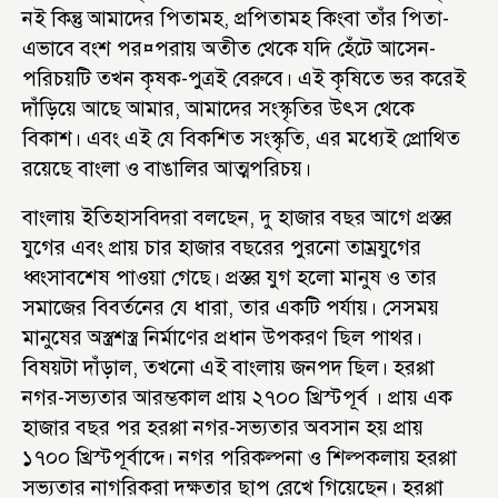
নই কিন্তু আমাদের পিতামহ, প্রপিতামহ কিংবা তাঁর পিতা-
এভাবে বংশ পর¤পরায় অতীত থেকে যদি হেঁটে আসেন-
পরিচয়টি তখন কৃষক-পুত্রই বেরুবে। এই কৃষিতে ভর করেই
দাঁড়িয়ে আছে আমার, আমাদের সংস্কৃতির উৎস থেকে
বিকাশ। এবং এই যে বিকশিত সংস্কৃতি, এর মধ্যেই প্রোথিত
রয়েছে বাংলা ও বাঙালির আত্মপরিচয়।
বাংলায় ইতিহাসবিদরা বলছেন, দু হাজার বছর আগে প্রস্তর
যুগের এবং প্রায় চার হাজার বছরের পুরনো তাম্রযুগের
ধ্বংসাবশেষ পাওয়া গেছে। প্রস্তর যুগ হলো মানুষ ও তার
সমাজের বিবর্তনের যে ধারা, তার একটি পর্যায়। সেসময়
মানুষের অস্ত্রশস্ত্র নির্মাণের প্রধান উপকরণ ছিল পাথর।
বিষয়টা দাঁড়াল, তখনো এই বাংলায় জনপদ ছিল। হরপ্পা
নগর-সভ্যতার আরম্ভকাল প্রায় ২৭০০ খ্রিস্টপূর্ব । প্রায় এক
হাজার বছর পর হরপ্পা নগর-সভ্যতার অবসান হয় প্রায়
১৭০০ খ্রিস্টপূর্বাব্দে। নগর পরিকল্পনা ও শিল্পকলায় হরপ্পা
সভ্যতার নাগরিকরা দক্ষতার ছাপ রেখে গিয়েছেন। হরপ্পা