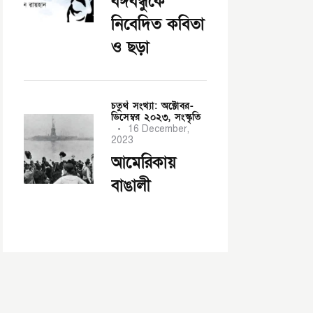
বঙ্গবন্ধুকে
নিবেদিত কবিতা
ও ছড়া
চতুর্থ সংখ্যা: অক্টোবর-
ডিসেম্বর ২০২৩,
সংস্কৃতি
16 December,
2023
আমেরিকায়
বাঙালী