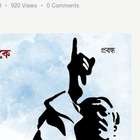
3
920
Views
0
Comments