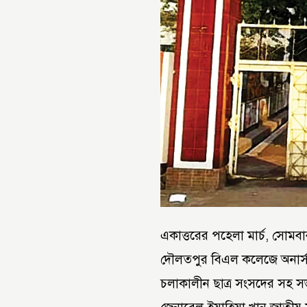
একাত্তরের পহেলা মার্চ, সোমব
দৌলতপুর বিএল কলেজে অনার্স প
চলাকালীন ছাত্র সংসদের সহ স