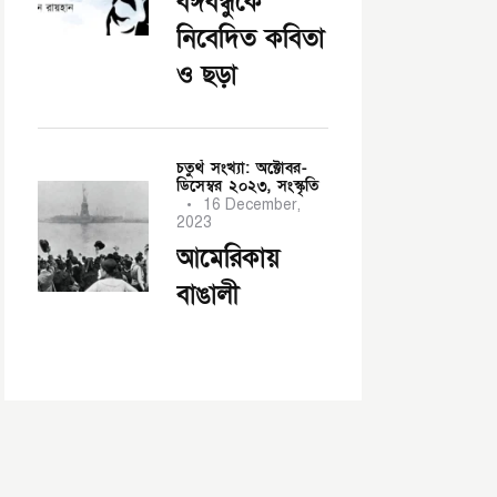
বঙ্গবন্ধুকে
নিবেদিত কবিতা
ও ছড়া
চতুর্থ সংখ্যা: অক্টোবর-
ডিসেম্বর ২০২৩,
সংস্কৃতি
16 December,
2023
আমেরিকায়
বাঙালী