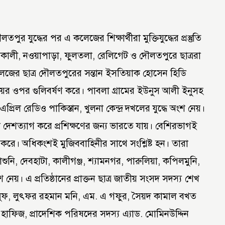
পুর যুদ্ধের পর এ কলেজের শিক্ষার্থীরা মুক্তিযুদ্ধের প্রস্তুতি
ৈকালী, নওয়াপাড়া, ফুলতলা, রেলিগেট ও দৌলতপুরে ছাত্ররা
কলেজের ছাত্র দৌলতপুরের সন্তান ইসতিয়াক হোসেন হিডি
র ওপর গুলিবর্ষণ করে। পাবলা গ্রামের ইউনুস আলী ইনুসহ
এপ্রিল রেডিও পাকিস্তান, খুলনা কেন্দ্র দখলের যুদ্ধে অংশ নেয়।
া দেশত্যাগ করে প্রশিক্ষণের জন্য ভারতে যায়। বেশিরভাগই
হণ করে। অধিকংশই মুজিববাহিনীর সাথে সংশ্লিষ্ট হন। তারা
নি, দেবহাটা, কালীগঞ্জ, শ্যামনগর, পারুলিয়া, কপিলমুনি,
 নেয়। এ প্রতিষ্ঠানের প্রাক্তন ছাত্র জাতীয় সংসদ সদস্য শেখ
সুফ, লুৎফর রহমান মনি, এম. এ গফুর, সৈয়দ কামাল বখত
 হাফিজ, প্রাদেশিক পরিষদের সদস্য এ্যাড. মোমিনউদ্দিন