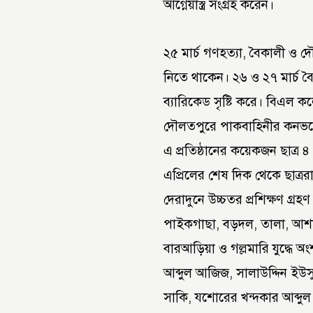
আগ্নেয়াস্ত্র সংগ্রহ করেন।
২৫ মার্চ গণহত্যা, বৈকালী ও দৌলত
নিতে থাকেন। ২৬ ও ২৭ মার্চ ব
ব্যারিকেড সৃষ্টি করে। বিএল 
দৌলতপুরে পাকবাহিনীর কনভয়ে
এ প্রতিষ্ঠানের কয়েকজন ছাত্র ৪ 
এপ্রিলের শেষ দিক থেকে ছাত্রর
দেরাদুনে উচ্চতর প্রশিক্ষণ গ্র
পাইকগাছা, বড়দল, তালা, আশাশু
বারআড়িয়া ও গল্লমারি যুদ্ধে অংশ
আব্দুল আজিজ, সালাউদ্দিন ইউ
সাকি, যশোরের খন্দকার আব্দুল