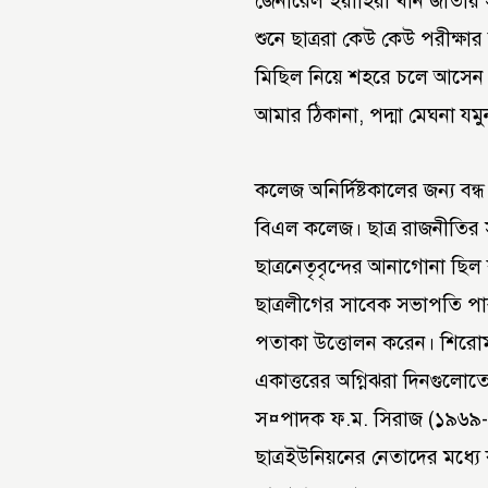
জেনারেল ইয়াহিয়া খান জাতীয় 
শুনে ছাত্ররা কেউ কেউ পরীক্ষার
মিছিল নিয়ে শহরে চলে আসেন। 
আমার ঠিকানা, পদ্মা মেঘনা যমুনা
কলেজ অনির্দিষ্টকালের জন্য বন্ধ
বিএল কলেজ। ছাত্র রাজনীতির স
ছাত্রনেতৃবৃন্দের আনাগোনা ছিল
ছাত্রলীগের সাবেক সভাপতি পা
পতাকা উত্তোলন করেন। শিরোমণ
একাত্তরের অগ্নিঝরা দিনগুলো
স¤পাদক ফ.ম. সিরাজ (১৯৬৯-৭১)।
ছাত্রইউনিয়নের নেতাদের মধ্যে