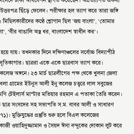
সংসদে ঢাকা অধিবেশন স্থগিত করেছেন। অপ্রত্যাশিত একথা
 উত্তরপত্র ছিঁড়ে ফেলেন। পরীক্ষার হল ত্যাগ করে তারা জঙ্গি
মিছিলকারীদের কণ্ঠে শ্লোগান ছিল ‘জয় বাংলা’, ‘তোমার
’, ‘বীর বাঙালি অস্ত্র ধর, বাংলাদেশ স্বাধীন কর’।
 হয়ে যায়। তখনকার দিনে দক্ষিণাঞ্চলের সর্বোচ্চ বিদ্যাপীঠ
ূতিকাগার। ছাত্ররা একে একে ছাত্রবাস ত্যাগ করে।
 কলেজ অঙ্গনে। ২৩ মার্চ ছাত্রলীগের পক্ষ থেকে খুলনা জেলা
বলা গ্রামের ইউনুস আলী ইনু কলেজ চত্বরে লাল সবুজের
ি টেইলার্স মাস্টার মতিয়ার রহমান এ পতাকা তৈরি করেন।
তে ছাত্র সংসদের সহ সভাপতি স.ম. বাবর আলী ও সাধারণ
 মুক্তিযুদ্ধের প্রস্তুতি শুরু হলে বিএল কলেজের
 কাজী ওয়াহিদুজ্জামান ও সৈয়দ ঈসা বন্দুকের দোকান লুট করে