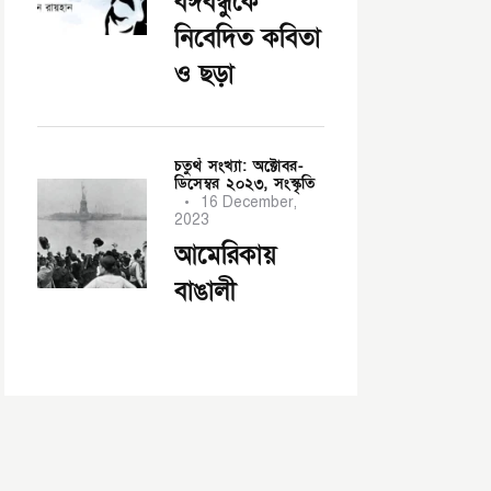
বঙ্গবন্ধুকে
নিবেদিত কবিতা
ও ছড়া
চতুর্থ সংখ্যা: অক্টোবর-
ডিসেম্বর ২০২৩,
সংস্কৃতি
16 December,
2023
আমেরিকায়
বাঙালী