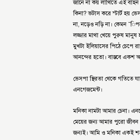
জানে না কয় লাথিতে এই বাহন 
কিনা? ভটাস করে স্টার্ট হয়
না, নড়েও নড়ি না। কেমন ¯িপ
লজ্জার মাথা খেয়ে পুরুষ মান
মুখটা ইলিয়াসের পিঠে চেপে রা
আনন্দের হতো। বাস্তবে একশ আশ
ভেসপা স্থিরতা থেকে গতিতে 
এনগেজমেন্ট।
মনিকা নামটা আমার চেনা। এনগ
মেয়ের জন্য আমার পুরো জীবন 
জন্যই। আমি ও মনিকা একই শহর 