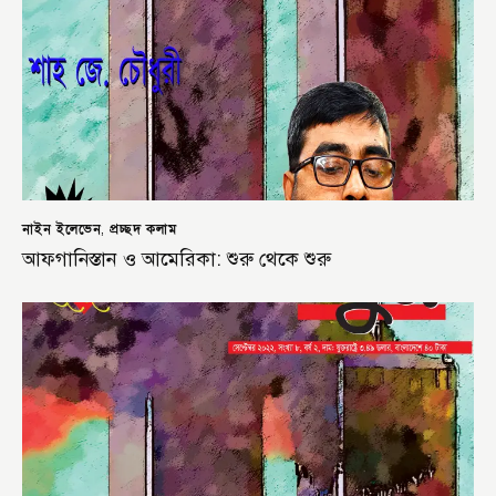
নাইন ইলেভেন
প্রচ্ছদ কলাম
,
আফগানিস্তান ও আমেরিকা: শুরু থেকে শুরু