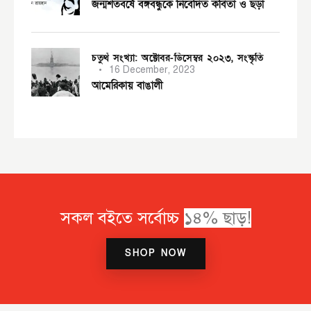
জন্মশতবর্ষে বঙ্গবন্ধুকে নিবেদিত কবিতা ও ছড়া
চতুর্থ সংখ্যা: অক্টোবর-ডিসেম্বর ২০২৩,
সংস্কৃতি
16 December, 2023
আমেরিকায় বাঙালী
সকল বইতে সর্বোচ্চ
SHOP NOW