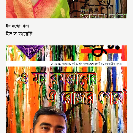
ঈদ সংখ্যা
গল্প
,
ইভ’স ডায়েরি