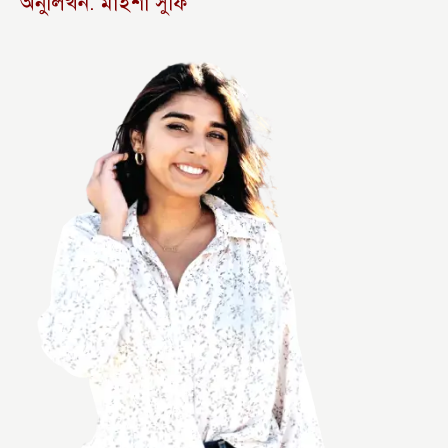
অনুলিখন: মাইশা সুফি