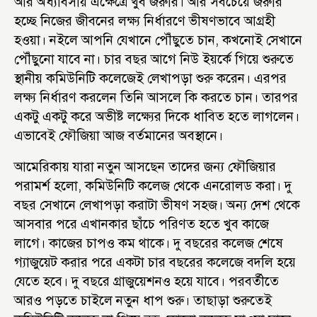
আর অধ্যাবসায় এক্ষেত্রে খুব জরুরি। আর সবচেয়ে জরুরি
হচ্ছে নিজের জীবনের লক্ষ্য নির্ধারণে ভীষণভাবে আগ্রহী
হওয়া। নইলে আপনি যেখানে পৌঁছুতে চান, কখনোই সেখানে
পৌঁছুনো যাবে না। চার বছর আগে নিউ ইয়র্কে গিয়ে শুরুতে
স্থানীয় কমিউনিটি কলেজেই লেখাপড়া শুরু করেন। এরপর
লক্ষ্য নির্ধারণ করলেন তিনি আসলে কি করতে চান। তারপর
একটু একটু করে অভীষ্ট লক্ষ্যের দিকে ধাবিত হতে লাগলেন।
এভাবেই ফৌজিয়া আজ বর্তমানের অবস্থানে।
আমেরিকায় যারা নতুন আসছেন তাদের জন্য ফৌজিয়ার
পরামর্শ হলো, কমিউনিটি কলেজ থেকে এনরোলড করা। দু
বছর সেখানে লেখাপড়া করাটা ভীষণ সহজ। অন্য দেশ থেকে
আসবার পরে এখানকার ছাঁচে পরিণত হতে খুব কাজে
লাগে। কাজের চাপও কম থাকে। দু বছরের কলেজ শেষে
গ্যাজুয়েট করার পরে একটা চার বছরের কলেজে বদলি হয়ে
যেতে হবে। দু বছরে গ্রাজুয়েশনও হয়ে যাবে। পরবর্তীতে
আরও পড়তে চাইলে নতুন ধাপ শুরু। তাছাড়া শুরুতেই