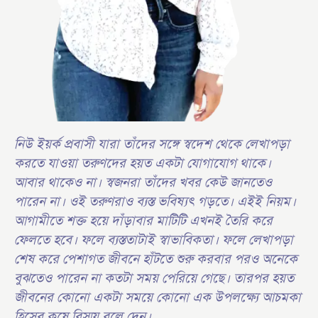
নিউ ইয়র্ক প্রবাসী যারা তাঁদের সঙ্গে স্বদেশ থেকে লেখাপড়া
করতে যাওয়া তরুণদের হয়ত একটা যোগাযোগ থাকে।
আবার থাকেও না। স্বজনরা তাঁদের খবর কেউ জানতেও
পারেন না। ওই তরুণরাও ব্যস্ত ভবিষ্যৎ গড়তে। এইই নিয়ম।
আগামীতে শক্ত হয়ে দাঁড়াবার মাটিটি এখনই তৈরি করে
ফেলতে হবে। ফলে ব্যস্ততাটাই স্বাভাবিকতা। ফলে লেখাপড়া
শেষ করে পেশাগত জীবনে হাঁটতে শুরু করবার পরও অনেকে
বুঝতেও পারেন না কতটা সময় পেরিয়ে গেছে। তারপর হয়ত
জীবনের কোনো একটা সময়ে কোনো এক উপলক্ষ্যে আচমকা
হিসেব কষে বিস্ময় বলে দেন।