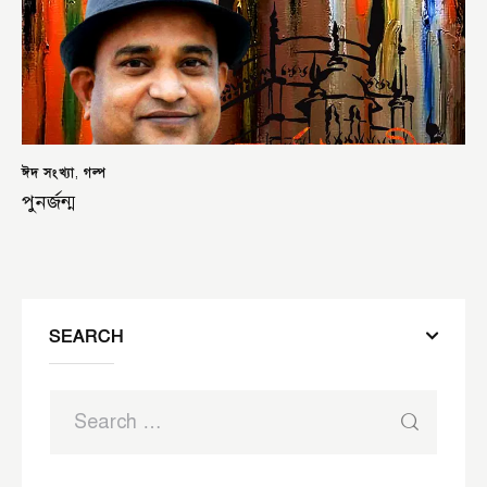
ঈদ সংখ্যা
গল্প
,
পুনর্জন্ম
SEARCH