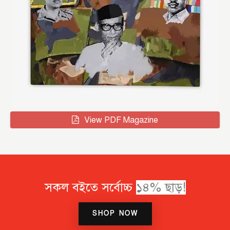
View PDF Magazine
সকল বইতে সর্বোচ্চ
১
৪
%
ছ
ড়
!
SHOP NOW