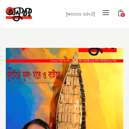
[woocs sd=2]
0