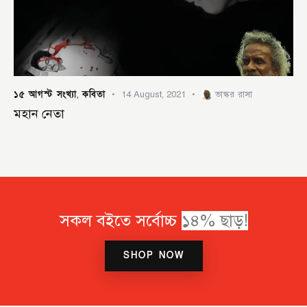
১৫ আগস্ট সংখ্যা
কবিতা
,
14 August, 2021
ভাস্কর রাসা
মহান নেতা
সকল বইতে সর্বোচ্চ
১
৪
%
ছ
ড়
!
SHOP NOW