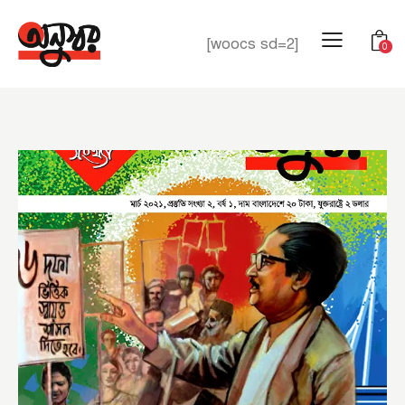
[woocs sd=2]
0