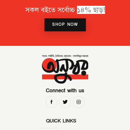
সকল বইতে সর্বোচ্চ
১
৪
%
ছ
ড়
!
SHOP NOW
Connect with us
QUICK LINKS