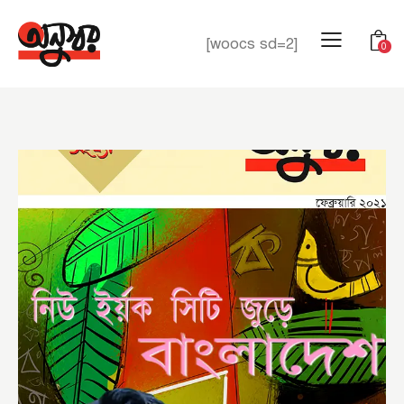
[woocs sd=2]
0