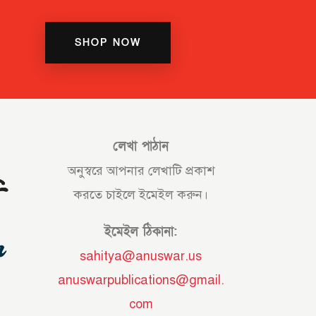
SHOP NOW
লেখা পাঠান
অনুস্বরে আপনার লেখাটি প্রকাশ
করতে চাইলে ইমেইল করুন।
ইমেইল ঠিকানা:
sahitya@anuswar.us
anuswarpublications@gmail.
com