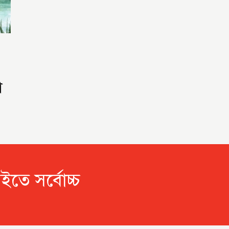
া
তে সর্বোচ্চ